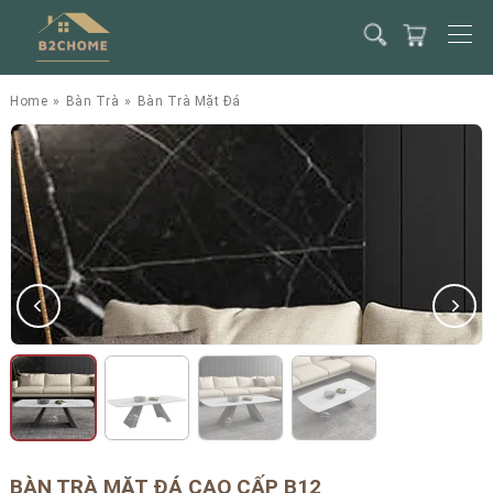
Home
»
Bàn Trà
»
Bàn Trà Mặt Đá
BÀN TRÀ MẶT ĐÁ CAO CẤP B12