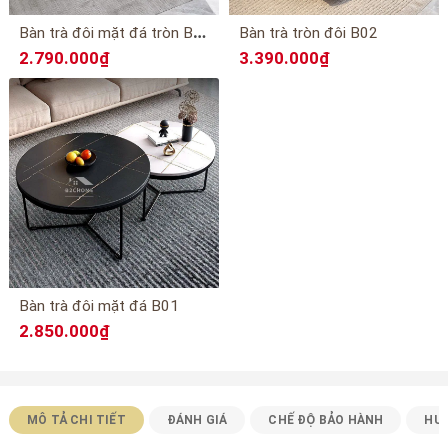
B
àn trà đôi mặt đá tròn B03
Bàn trà tròn đôi B02
2.790.000₫
3.390.000₫
Bàn trà đôi mặt đá B01
2.850.000₫
MÔ TẢ CHI TIẾT
ĐÁNH GIÁ
CHẾ ĐỘ BẢO HÀNH
HƯ