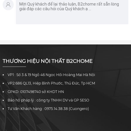
THƯƠNG HIỆU NỘI THẤT B2CHOME
VP1 : Số 3 & 19 Ngõ 46 Ngọc Hồi Hoàng Mai Hà Nội
VP2:686 QL13, Hiệp Bình Phước, Thủ Đức, Tp HCM
GPKD: 0107498740 sở KHDT HN
Bảo hộ pháp lý : công ty TNHH DV và GP SESO
Tư Vấn Khách hàng : 0975.14.38.38 (Cuongero)