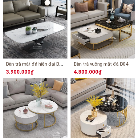
B
àn trà mặt đá hiện đại B06
Bàn trà vuông mặt đá B04
3.900.000₫
4.800.000₫