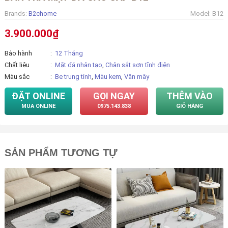
Brands:
B2chome
Model:
B12
3.900.000₫
Bảo hành
12 Tháng
Chất liệu
Mặt đá nhân tạo
,
Chân sắt sơn tĩnh điện
Màu sắc
Be trung tính
,
Màu kem
,
Vân mây
ĐẶT ONLINE
GỌI NGAY
THÊM VÀO
MUA ONLINE
0975.143.838
GIỎ HÀNG
SẢN PHẨM TƯƠNG TỰ