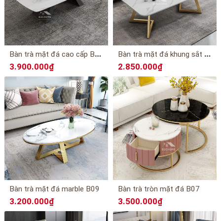
B
àn trà mặt đá cao cấp B12
B
àn trà mặt đá khung sắt B11
3.900.000₫
2.850.000₫
Bàn trà mặt đá marble B09
Bàn trà tròn mặt đá B07
3.200.000₫
3.500.000₫