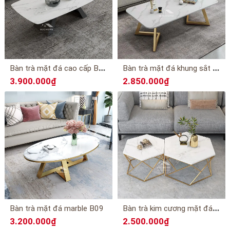
B
àn trà mặt đá cao cấp B12
B
àn trà mặt đá khung sắt B11
3.900.000₫
2.850.000₫
B
àn trà kim cương mặt đá B08
Bàn trà mặt đá marble B09
3.200.000₫
2.500.000₫