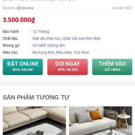
Brands:
B2chome
Model:
B07
3.500.000₫
Bảo hành
12 Tháng
Chất liệu
Mặt đá nhân tạo
,
Chân sắt sơn tĩnh điện
Khung gỗ
Gỗ MDF chống ẩm
Màu sắc
Be trung tính
,
Màu kem
,
Tuỳ chọn
ĐẶT ONLINE
GỌI NGAY
THÊM VÀO
MUA ONLINE
0975.143.838
GIỎ HÀNG
SẢN PHẨM TƯƠNG TỰ