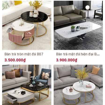
B
àn trà mặt đá hiện đại B06
Bàn trà tròn mặt đá B07
3.500.000₫
3.900.000₫