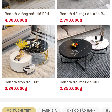
B
àn trà đôi mặt đá tròn B03
Bàn trà vuông mặt đá B04
4.800.000₫
2.790.000₫
Bàn trà tròn đôi B02
Bàn trà đôi mặt đá B01
3.390.000₫
2.850.000₫
MÔ TẢ CHI TIẾT
ĐÁNH GIÁ
CHẾ ĐỘ BẢO HÀNH
HƯ