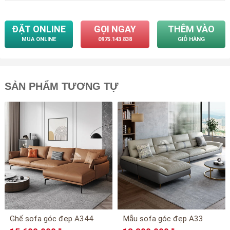
ĐẶT ONLINE
GỌI NGAY
THÊM VÀO
MUA ONLINE
0975.143.838
GIỎ HÀNG
SẢN PHẨM TƯƠNG TỰ
Ghế sofa góc đẹp A344
Mẫu sofa góc đẹp A33