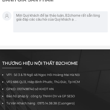
bật của loại ghế này
dụng và bảo quản
cùng với những lợi
ghế sofa thật sự cần
ích. Và lý do tại sao
thiết. Tuy nhiên,
nên chọn nó để tạo
nhiều hộ gia đình đã
điểm nhấn độc đáo
và đang sử dung
cho phòng khách
không đúng cách.
của bạn. Chúng tôi
Những thói quen xấu
cũng sẽ cung cấp
của người dùng
một số gợi ý thiết kế
ngày qua ngày làm
và cách phối hợp
ảnh hưởng nghiêm
ghế sofa băng dài
trọng đến chất
trong k
lượng của bộ ghế.
Bạn
THƯƠNG HIỆU NỘI THẤT B2CHOME
VP1 : Số 3 & 19 Ngõ 46 Ngọc Hồi Hoàng Mai Hà Nội
VP2:686 QL13, Hiệp Bình Phước, Thủ Đức, Tp HCM
GPKD: 0107498740 sở KHDT HN
Bảo hộ pháp lý : công ty TNHH DV và GP SESO
Tư Vấn Khách hàng : 0975.14.38.38 (Cuongero)