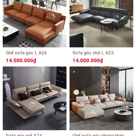
Ghế sofa góc L A26
Sofa góc chữ L A25
14.500.000₫
14.000.000₫
G
hế sofa góc phòng khách A23
Sofa góc mã A24