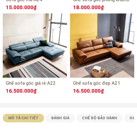
15.000.000₫
18.000.000₫
Ghế sofa góc giá rẻ A22
Ghế sofa góc đẹp A21
16.500.000₫
16.500.000₫
MÔ TẢ CHI TIẾT
ĐÁNH GIÁ
CHẾ ĐỘ BẢO HÀNH
HƯ