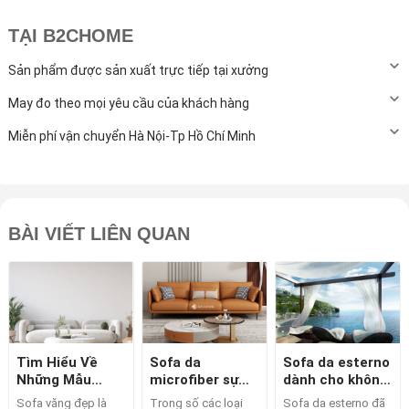
TẠI B2CHOME
Sản phẩm được sản xuất trực tiếp tại xưởng
May đo theo mọi yêu cầu của khách hàng
Miễn phí vận chuyển Hà Nội-Tp Hồ Chí Minh
BÀI VIẾT LIÊN QUAN
Tìm Hiểu Về
Sofa da
Sofa da esterno
Những Mẫu
microfiber sự
dành cho không
Sofa Văng Đẹp
lựa chọn tốt
gian ngoài trời.
Sofa văng đẹp là
Trong số các loại
Sofa da esterno đã