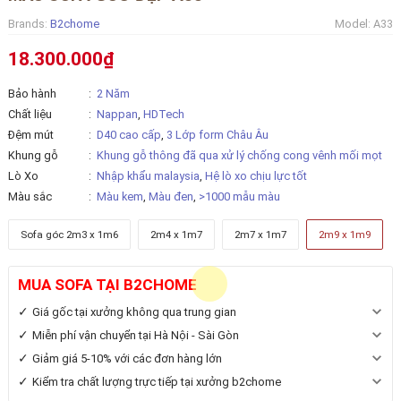
Brands:
B2chome
Model:
A33
18.300.000₫
Bảo hành
2 Năm
Chất liệu
Nappan
,
HDTech
Đệm mút
D40 cao cấp
,
3 Lớp form Châu Âu
Khung gỗ
Khung gỗ thông đã qua xử lý chống cong vênh mối mọt
Lò Xo
Nhập khẩu malaysia
,
Hệ lò xo chịu lực tốt
Màu sắc
Màu kem
,
Màu đen
,
>1000 mẫu màu
Sofa góc 2m3 x 1m6
2m4 x 1m7
2m7 x 1m7
2m9 x 1m9
MUA SOFA TẠI B2CHOME
Giá gốc tại xưởng không qua trung gian
Miễn phí vận chuyển tại Hà Nội - Sài Gòn
Giảm giá 5-10% với các đơn hàng lớn
Kiểm tra chất lượng trực tiếp tại xưởng b2chome