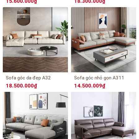
15.600.000₫
18.300.000₫
Sofa góc da đẹp A32
Sofa góc nhỏ gọn A311
18.500.000₫
14.500.009₫