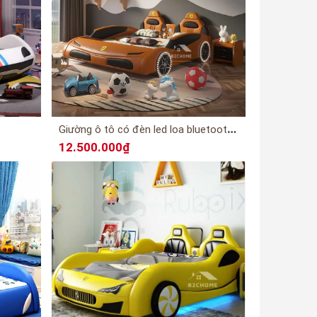
G
iường ô tô có đèn led loa bluetooth E18
12.500.000₫