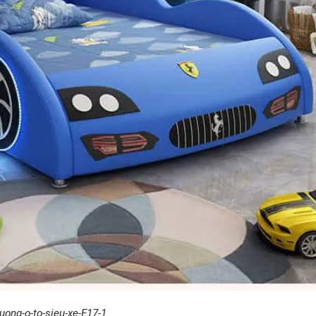
uong-o-to-sieu-xe-E17-1