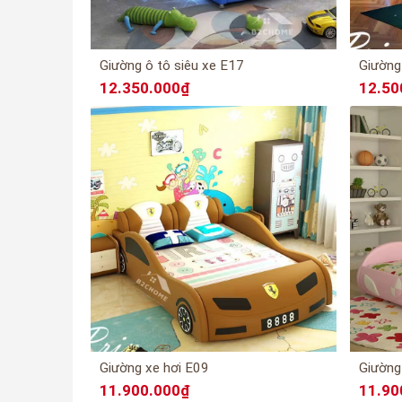
Giường ô tô siêu xe E17
Giường
12.350.000₫
12.50
Giường xe hơi E09
Giường
11.900.000₫
11.90