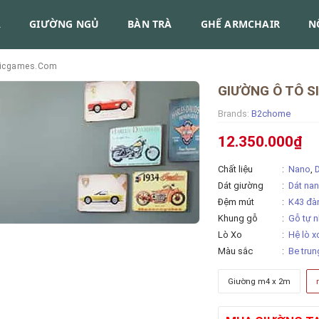
A
GIƯỜNG NGỦ
BÀN TRÀ
GHẾ ARMCHAIR
N
picgames.com
GIƯỜNG Ô TÔ SI
Brands:
B2chome
12.350.000₫
Chất liệu
Nano
,
Dát giường
Dát nan
Đệm mút
K43 đàn
Khung gỗ
Gỗ tự 
Lò Xo
Hệ lò x
Màu sắc
Be trun
Giường m4 x 2m