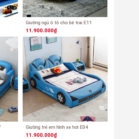
Giường ngủ ô tô cho bé trai E11
11.900.000₫
7
Giường trẻ em hình xe hơi E04
11.900.000₫