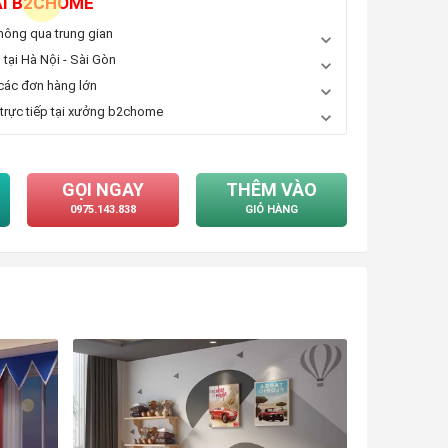
ẠI B2CHOME
hông qua trung gian
 tại Hà Nội - Sài Gòn
 các đơn hàng lớn
 trực tiếp tại xưởng b2chome
GỌI NGAY
THÊM VÀO
0975.143.838
GIỎ HÀNG