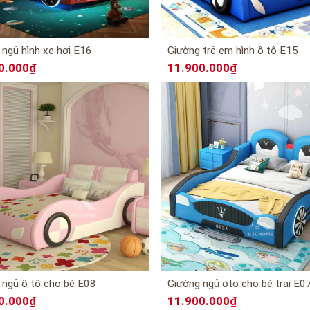
 ngủ hình xe hơi E16
Giường trẻ em hình ô tô E15
0.000₫
11.900.000₫
 ngủ ô tô cho bé E08
Giường ngủ oto cho bé trai E0
0.000₫
11.900.000₫