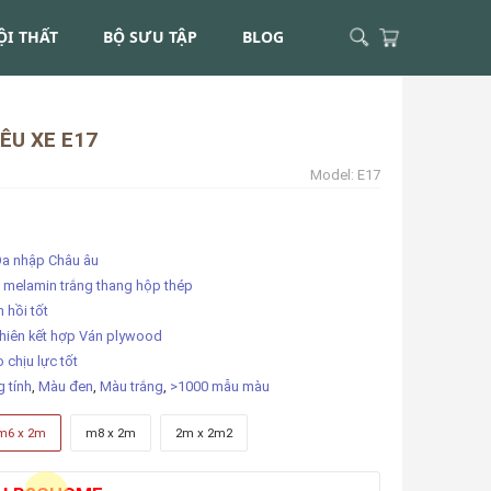
ỘI THẤT
BỘ SƯU TẬP
BLOG
ÊU XE E17
Model:
E17
Da nhập Châu âu
 melamin trắng thang hộp thép
 hồi tốt
nhiên kết hợp Ván plywood
o chịu lực tốt
g tính
,
Màu đen
,
Màu trắng
,
>1000 mẫu màu
m6 x 2m
m8 x 2m
2m x 2m2