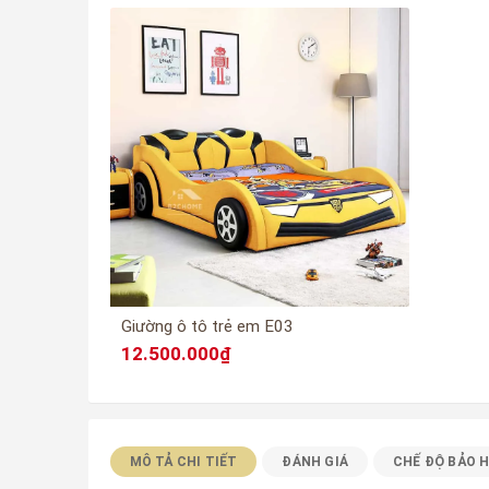
Giường ô tô trẻ em E03
12.500.000₫
MÔ TẢ CHI TIẾT
ĐÁNH GIÁ
CHẾ ĐỘ BẢO 