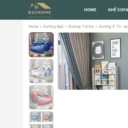
HOME
GHẾ SOF
Home
»
Giường Ngủ
»
Giường Trẻ Em
»
Giường Ô Tô - E