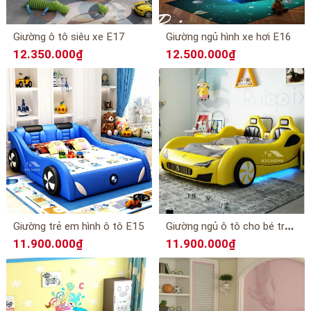
Giường ô tô siêu xe E17
Giường ngủ hình xe hơi E16
12.350.000₫
12.500.000₫
G
iường ngủ ô tô cho bé trai E11
Giường trẻ em hình ô tô E15
11.900.000₫
11.900.000₫