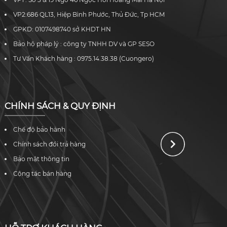
VP2:686 QL13, Hiệp Bình Phước, Thủ Đức, Tp HCM
GPKD: 0107498740 sở KHDT HN
Bảo hộ pháp lý : công ty TNHH DV và GP SESO
Tư Vấn Khách hàng : 0975.14.38.38 (Cuongero)
CHÍNH SÁCH & QUY ĐỊNH
Chế độ bảo hành
Chính sách đổi trả hàng
Bảo mật thông tin
Cộng tác bán hàng