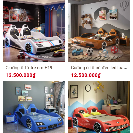
G
iường ô tô có đèn led loa bluetooth E18
Giường ô tô trẻ em E19
12.500.000₫
12.500.000₫