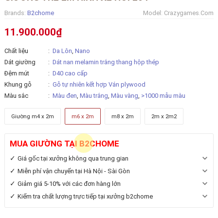
Brands:
B2chome
Model:
Crazygames.com
11.900.000₫
Chất liệu
Da Lôn
,
Nano
Dát giường
Dát nan melamin trắng thang hộp thép
Đệm mút
D40 cao cấp
Khung gỗ
Gỗ tự nhiên kết hợp Ván plywood
Màu sắc
Màu đen
,
Màu trắng
,
Màu vàng
,
>1000 mẫu màu
Giường m4 x 2m
m6 x 2m
m8 x 2m
2m x 2m2
MUA GIƯỜNG TẠI B2CHOME
Giá gốc tại xưởng không qua trung gian
Miễn phí vận chuyển tại Hà Nội - Sài Gòn
Giảm giá 5-10% với các đơn hàng lớn
Kiểm tra chất lượng trực tiếp tại xưởng b2chome