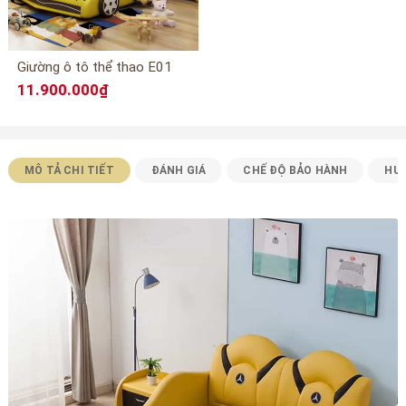
Giường ô tô thể thao E01
11.900.000₫
MÔ TẢ CHI TIẾT
ĐÁNH GIÁ
CHẾ ĐỘ BẢO HÀNH
HƯ