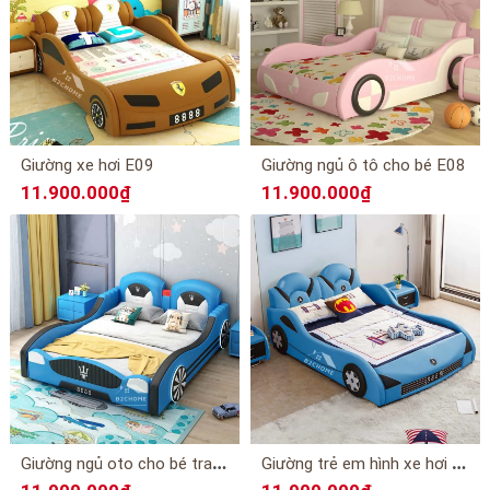
Giường xe hơi E09
Giường ngủ ô tô cho bé E08
11.900.000₫
11.900.000₫
G
iường ngủ oto cho bé trai E07
G
iường trẻ em hình xe hơi E04