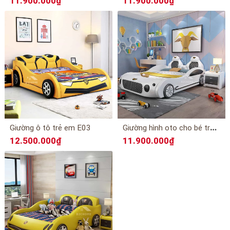
11.900.000₫
11.900.000₫
G
iường hình oto cho bé trai E02
Giường ô tô trẻ em E03
12.500.000₫
11.900.000₫