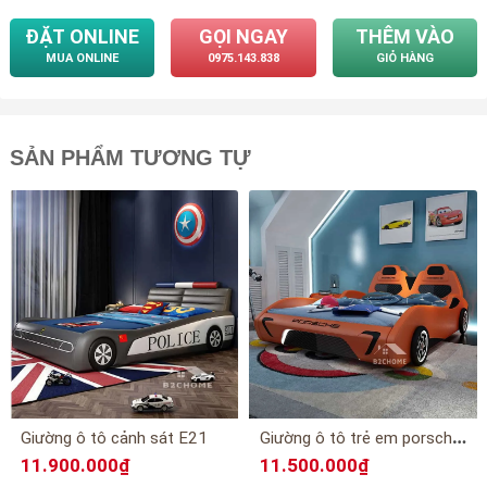
ĐẶT ONLINE
GỌI NGAY
THÊM VÀO
MUA ONLINE
0975.143.838
GIỎ HÀNG
SẢN PHẨM TƯƠNG TỰ
G
iường ô tô trẻ em porsche E20
Giường ô tô cảnh sát E21
11.900.000₫
11.500.000₫