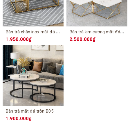
B
àn trà chân inox mặt đá B10
B
àn trà kim cương mặt đá B08
1.950.000₫
2.500.000₫
Bàn trà mặt đá tròn B05
1.900.000₫