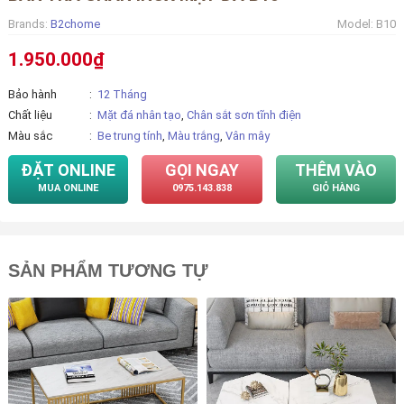
Brands:
B2chome
Model:
B10
1.950.000₫
Bảo hành
12 Tháng
Chất liệu
Mặt đá nhân tạo
,
Chân sắt sơn tĩnh điện
Màu sắc
Be trung tính
,
Màu trắng
,
Vân mây
ĐẶT ONLINE
GỌI NGAY
THÊM VÀO
MUA ONLINE
0975.143.838
GIỎ HÀNG
SẢN PHẨM TƯƠNG TỰ