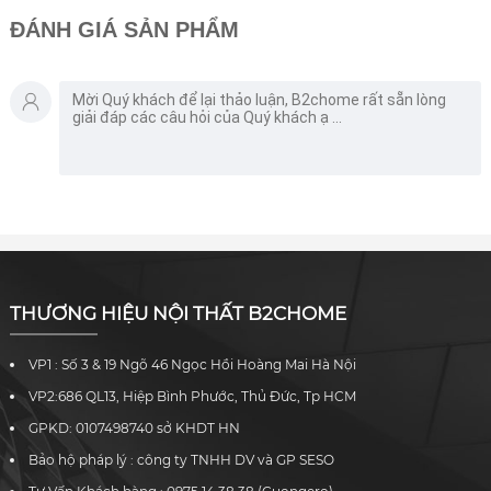
ĐÁNH GIÁ SẢN PHẨM
THƯƠNG HIỆU NỘI THẤT B2CHOME
VP1 : Số 3 & 19 Ngõ 46 Ngọc Hồi Hoàng Mai Hà Nội
VP2:686 QL13, Hiệp Bình Phước, Thủ Đức, Tp HCM
GPKD: 0107498740 sở KHDT HN
Bảo hộ pháp lý : công ty TNHH DV và GP SESO